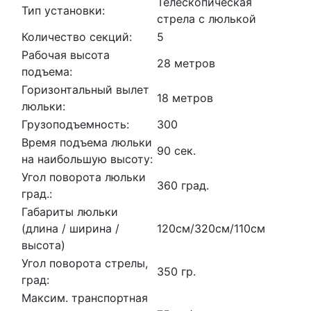
Телескопическая
Тип установки:
стрела с люлькой
Количество секций:
5
Рабочая высота
28 метров
подъема:
Горизонтальный вылет
18 метров
люльки:
Грузоподъемность:
300
Время подъема люльки
90 сек.
на наибольшую высоту:
Угол поворота люльки
360 град.
град.:
Габариты люльки
(длина / ширина /
120см/320см/110см
высота)
Угол поворота стрелы,
350 гр.
град:
Максим. транспортная