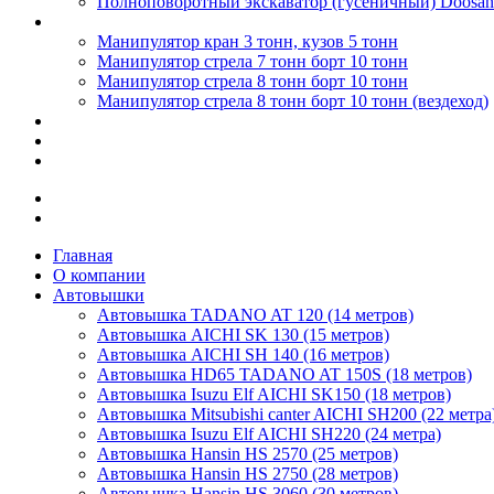
Полноповоротный экскаватор (гусеничный) Doosan
Манипуляторы
Манипулятор кран 3 тонн, кузов 5 тонн
Манипулятор стрела 7 тонн борт 10 тонн
Манипулятор стрела 8 тонн борт 10 тонн
Манипулятор стрела 8 тонн борт 10 тонн (вездеход)
Цены
Калькулятор
Контакты
Новости и акции
Работа в компании
Главная
О компании
Автовышки
Автовышка TADANO AT 120 (14 метров)
Автовышка AICHI SK 130 (15 метров)
Автовышка AICHI SH 140 (16 метров)
Автовышка HD65 TADANO AT 150S (18 метров)
Автовышка Isuzu Elf AICHI SK150 (18 метров)
Автовышка Mitsubishi canter AICHI SH200 (22 метра
Автовышка Isuzu Elf AICHI SH220 (24 метра)
Автовышка Hansin HS 2570 (25 метров)
Автовышка Hansin HS 2750 (28 метров)
Автовышка Hansin HS 3060 (30 метров)