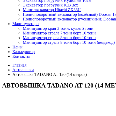
Экскаватор погрузчик Hydromek 102S
Экскаватор погрузчик JCB 3cx
Мини экскаватор Hitachi ZX38U
Полноповоротный экскаватор (колёсный) Doosan 1
Полноповоротный экскаватор (гусеничный) Doosan
Манипуляторы
Манипулятор кран 3 тонн, кузов 5 тонн
Манипулятор стрела 7 тонн борт 10 тонн
Манипулятор стрела 8 тонн борт 10 тонн
Манипулятор стрела 8 тонн борт 10 тонн (вездеход)
Цены
Калькулятор
Контакты
Главная
Автовышки
Автовышка TADANO AT 120 (14 метров)
АВТОВЫШКА TADANO AT 120 (14 МЕ