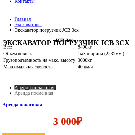
Контакты
Главная
Экскаваторы
Экскаватор погрузчик JCB 3cx
JCB 3cx
ЭКСКАВАТОР ПОГРУЗЧИК JCB 3CX
Вес:
8400кг.
Объем ковша:
1м3 ширина (2235мм.)
Грузоподъемность на макс. высоту:
3000кг.
Максимальная скорость:
40 км/ч
Аренда почасовая
Аренда посменная
Аренда почасовая
3 000₽