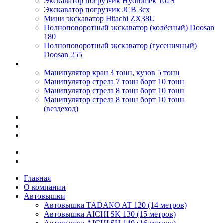
Экскаватор погрузчик Hydromek 102S
Экскаватор погрузчик JCB 3cx
Мини экскаватор Hitachi ZX38U
Полноповоротный экскаватор (колёсный) Doosan
180
Полноповоротный экскаватор (гусеничный)
Doosan 255
Манипуляторы
Манипулятор кран 3 тонн, кузов 5 тонн
Манипулятор стрела 7 тонн борт 10 тонн
Манипулятор стрела 8 тонн борт 10 тонн
Манипулятор стрела 8 тонн борт 10 тонн
(вездеход)
Цены
Калькулятор
Контакты
Новости и акции
Работа в компании
Главная
О компании
Автовышки
Автовышка TADANO AT 120 (14 метров)
Автовышка AICHI SK 130 (15 метров)
Автовышка AICHI SH 140 (16 метров)