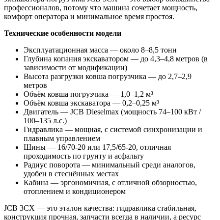
профессионалов, потому что машина сочетает мощность,
комфорт оператора и минимальное время простоя.
Технические особенности модели
Эксплуатационная масса — около 8–8,5 тонн
Глубина копания экскаватором — до 4,3–4,8 метров (в
зависимости от модификации)
Высота разгрузки ковша погрузчика — до 2,7–2,9
метров
Объём ковша погрузчика — 1,0–1,2 м³
Объём ковша экскаватора — 0,2–0,25 м³
Двигатель — JCB Dieselmax (мощность 74–100 кВт /
100–135 л.с.)
Гидравлика — мощная, с системой синхронизации и
плавным управлением
Шины — 16/70-20 или 17,5/65-20, отличная
проходимость по грунту и асфальту
Радиус поворота — минимальный среди аналогов,
удобен в стеснённых местах
Кабина — эргономичная, с отличной обзорностью,
отоплением и кондиционером
JCB 3CX — это эталон качества: гидравлика стабильная,
конструкция прочная, запчасти всегда в наличии, а ресурс