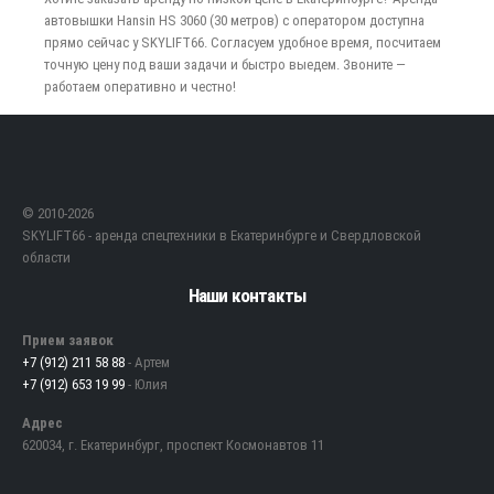
автовышки Hansin HS 3060 (30 метров) с оператором доступна
прямо сейчас у SKYLIFT66. Согласуем удобное время, посчитаем
точную цену под ваши задачи и быстро выедем. Звоните —
работаем оперативно и честно!
© 2010-2026
SKYLIFT66 - аренда спецтехники в Екатеринбурге и Свердловской
области
Наши контакты
Прием заявок
+7 (912) 211 58 88
- Артем
+7 (912) 653 19 99
- Юлия
Адрес
620034, г. Екатеринбург, проспект Космонавтов 11