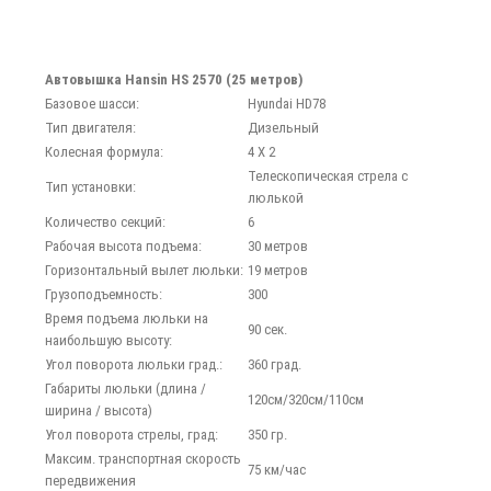
Автовышка Hansin HS 2570 (25 метров)
Базовое шасси:
Hyundai HD78
Тип двигателя:
Дизельный
Колесная формула:
4 Х 2
Телескопическая стрела с
Тип установки:
люлькой
Количество секций:
6
Рабочая высота подъема:
30 метров
Горизонтальный вылет люльки:
19 метров
Грузоподъемность:
300
Время подъема люльки на
90 сек.
наибольшую высоту:
Угол поворота люльки град.:
360 град.
Габариты люльки (длина /
120см/320см/110см
ширина / высота)
Угол поворота стрелы, град:
350 гр.
Максим. транспортная скорость
75 км/час
передвижения