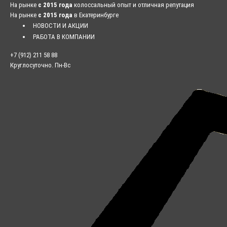
На рынке
с 2015 года
колоссальный опыт и отличная репутация
На рынке
с 2015 года
в Екатеринбурге
НОВОСТИ И АКЦИИ
РАБОТА В КОМПАНИИ
+7 (912) 211 58 88
Круглосуточно. Пн-Вс