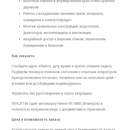
Высотная обрезка и формирование крон очень крупных
деревьев
Работы с воздушными линиями связи, интернета,
освещения и электропередач
Монтаж кровельных конструкций, водостоков,
дымоходов, молниезащиты и вентиляции
Аварийный доступ к верхним этажам, техническим
помещениям и балконам
Как заказать
Сообщите адрес объекта, дату, время и кратко опишите задачу.
Подберём технику в отличном состоянии с опытным оператором.
Аренда возможна почасово, посменно или на несколько дней —
условия всегда обсуждаем индивидуально.
Управлять без удостоверения и опыта запрещено.
SKYLIFT66 сдаёт автовышку Hansin HS 3060 (30 метров) в
полностью исправном виде, с документами и страховкой.
Цена и возможность заказа
Хотите заказать аренду по низкой цене в Екатеринбурге? Аренда