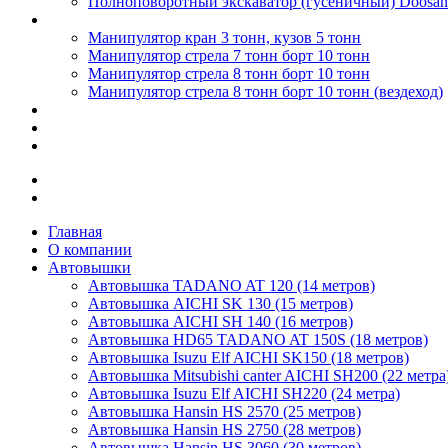
Полноповоротный экскаватор (гусеничный) Doosan
Манипуляторы
Манипулятор кран 3 тонн, кузов 5 тонн
Манипулятор стрела 7 тонн борт 10 тонн
Манипулятор стрела 8 тонн борт 10 тонн
Манипулятор стрела 8 тонн борт 10 тонн (вездеход)
Цены
Калькулятор
Контакты
Новости и акции
Работа в компании
Главная
О компании
Автовышки
Автовышка TADANO AT 120 (14 метров)
Автовышка AICHI SK 130 (15 метров)
Автовышка AICHI SH 140 (16 метров)
Автовышка HD65 TADANO AT 150S (18 метров)
Автовышка Isuzu Elf AICHI SK150 (18 метров)
Автовышка Mitsubishi canter AICHI SH200 (22 метра
Автовышка Isuzu Elf AICHI SH220 (24 метра)
Автовышка Hansin HS 2570 (25 метров)
Автовышка Hansin HS 2750 (28 метров)
Автовышка Hansin HS 3060 (30 метров)