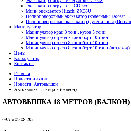
Экскаватор погрузчик Hydromek 102S
Экскаватор погрузчик JCB 3cx
Мини экскаватор Hitachi ZX38U
Полноповоротный экскаватор (колёсный) Doosan 1
Полноповоротный экскаватор (гусеничный) Doosan
Манипуляторы
Манипулятор кран 3 тонн, кузов 5 тонн
Манипулятор стрела 7 тонн борт 10 тонн
Манипулятор стрела 8 тонн борт 10 тонн
Манипулятор стрела 8 тонн борт 10 тонн (вездеход)
Цены
Калькулятор
Контакты
Главная
Новости и акции
Новости
,
Автовышки
Автовышка 18 метров (балкон)
АВТОВЫШКА 18 МЕТРОВ (БАЛКОН)
09
Авг
09.08.2021